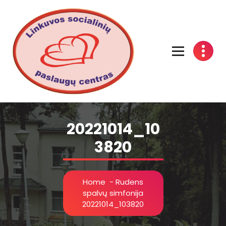
Linkuvos socialinių paslaugų centras
20221014_10
3820
Home
-
Rudens
spalvų simfonija
20221014_103820