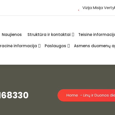
Vizija Misija Vert
Naujienos
Struktūra ir kontaktai
Teisinė informacij
racinė informacija
Paslaugos
Asmens duomenų a
168330
Home
-
Linų ir Duonos d