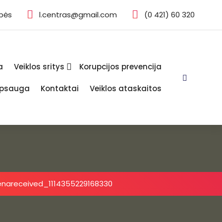
ybės
l.centras@gmail.com
(0 421) 60 320
a
Veiklos sritys
Korupcijos prevencija
psauga
Kontaktai
Veiklos ataskaitos
iena
received_1114355229168330