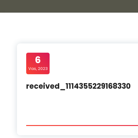
6
Vas, 2023
received_1114355229168330