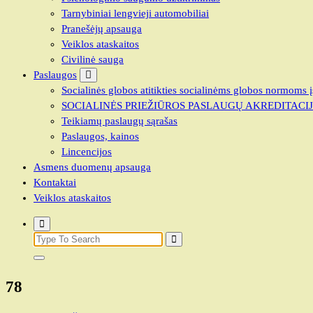
Tarnybiniai lengvieji automobiliai
Pranešėjų apsauga
Veiklos ataskaitos
Civilinė sauga
Paslaugos
Socialinės globos atitikties socialinėms globos normoms į
SOCIALINĖS PRIEŽIŪROS PASLAUGŲ AKREDITACI
Teikiamų paslaugų sąrašas
Paslaugos, kainos
Lincencijos
Asmens duomenų apsauga
Kontaktai
Veiklos ataskaitos
Search
for:
78