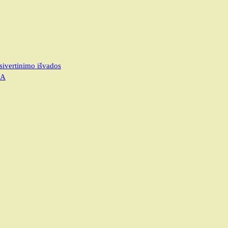
sivertinimo išvados
JA