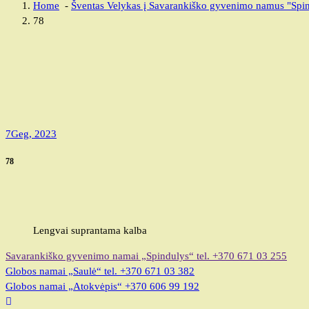
Home
-
Šventas Velykas į Savarankiško gyvenimo namus "Spin
78
7
Geg, 2023
78
Lengvai suprantama kalba
Savarankiško gyvenimo namai „Spindulys“
tel. +370 671 03 255
Globos namai „Saulė“
tel. +370 671 03 382
Globos namai „Atokvėpis“
+370 606 99 192