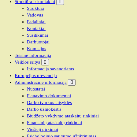
Struktūra ir kontaktai
Struktūra
Vadovas
Padaliniai
Kontaktai
Susitikimai
Darbuotojai
Komisijos
Teisinė informacija
Veiklos sritys
Informacija savanoriams
Korupcijos prevencija
Administracinė informacija
Nuostatai
Planavimo dokumentai
Darbo tvarkos taisyklės
Darbo užmokestis
Biudžeto vykdymo ataskaitų rinkiniai
Finansinių ataskaitų rinkiniai
Viešieji pirkimai
Psichologinio saugumo užtikrinimas