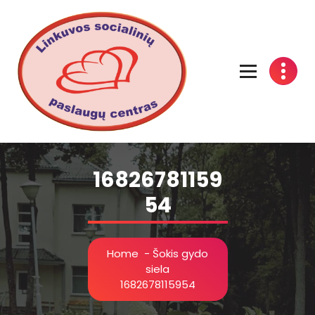
Linkuvos socialinių paslaugų centras
16826781159
54
Home
-
Šokis gydo
siela
1682678115954