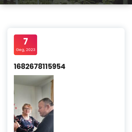
7
Geg, 2023
1682678115954