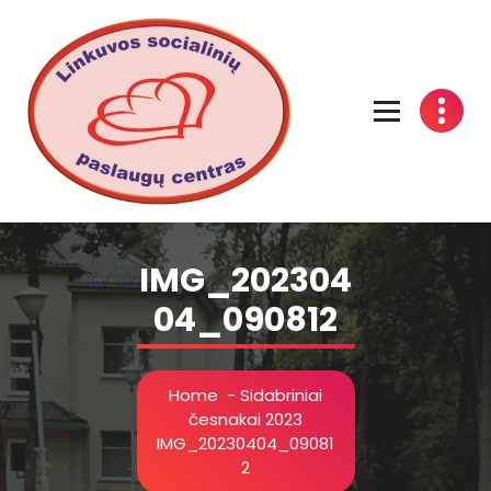
Linkuvos socialinių paslaugų centras
IMG_202304
04_090812
Home
-
Sidabriniai
česnakai 2023
IMG_20230404_09081
2