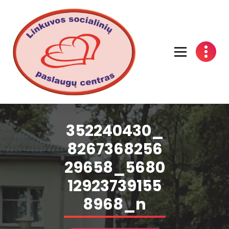
Linkuvos socialinių paslaugų centras
352240430_
8267368256
29658_5680
12923739155
8968_n