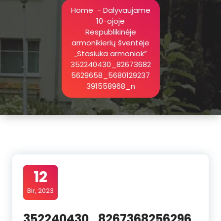
Home
-
Dalyvaujame
10-ojoje
Respublikinėje
armonikierių šventėje
„Stasiuka armoniok”
352240430_82673682
5629658_5680129237
391558968_n
12
Bir, 2023
352240430_8267368256296