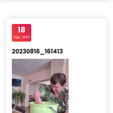
18
Rgp, 2023
20230816_161413