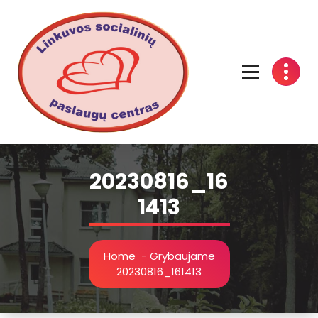
Linkuvos socialinių paslaugų centras
20230816_16
1413
Home
-
Grybaujame
20230816_161413