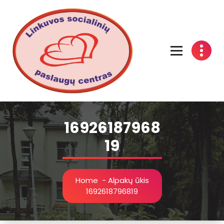
Linkuvos socialinių paslaugų centras
16926187968
19
Home
-
Alpakų ūkis
1692618796819