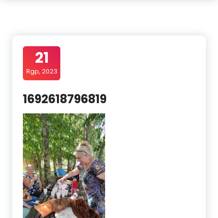
21
Rgp, 2023
1692618796819