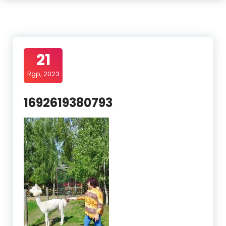
21
Rgp, 2023
1692619380793