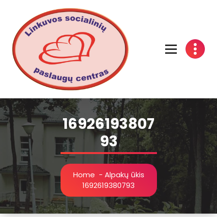
Linkuvos socialinių paslaugų centras
16926193807
93
Home
-
Alpakų ūkis
1692619380793