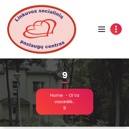
Linkuvos socialinių paslaugų centras
9
Home
-
Oi ta
vasarėlė...
9