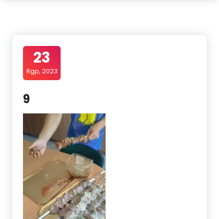
23
Rgp, 2023
9