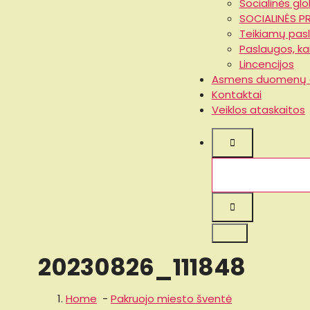
Socialinės gl
SOCIALINĖS P
Teikiamų pas
Paslaugos, ka
Lincencijos
Asmens duomenų 
Kontaktai
Veiklos ataskaitos
20230826_111848
Home
-
Pakruojo miesto šventė