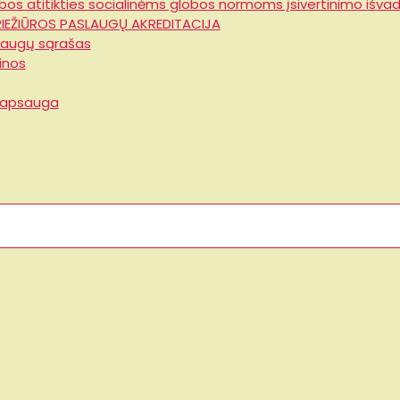
obos atitikties socialinėms globos normoms įsivertinimo išva
RIEŽIŪROS PASLAUGŲ AKREDITACIJA
laugų sąrašas
inos
apsauga