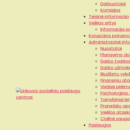
Darbuotojai
Komisijos
Teisinė informacija
Veiklos sritys
Informacija 
Korupcijos prevenci
Administracinė inf
Nuostatai
Planavimo d
Darbo tvarkos
Darbo užmoke
Biudžeto vykd
Finansinių atas
Viešieji pirkim
Psichologinio
Tarnybiniai le
Linkuvos socialinių
Pranešėjų ap
paslaugų centras
Veiklos atask
Civilinė sauga
Paslaugos