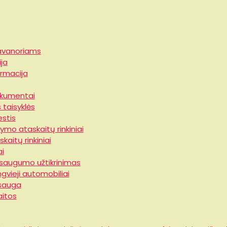
savanoriams
ja
ormacija
okumentai
 taisyklės
stis
ymo ataskaitų rinkiniai
kaitų rinkiniai
ai
 saugumo užtikrinimas
ngvieji automobiliai
sauga
aitos