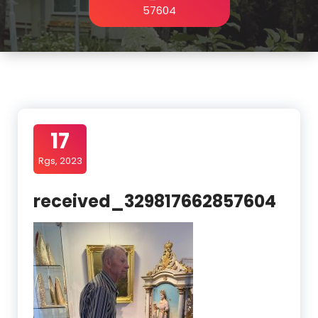
57604
17
Rgs, 2023
received_329817662857604