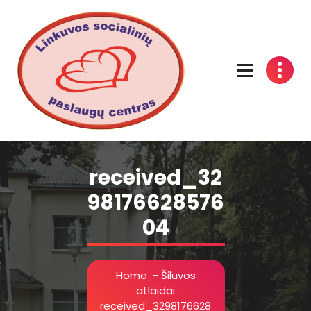
Linkuvos socialinių paslaugų centras
received_32
98176628576
04
Home
-
Šiluvos
atlaidai
received_3298176628