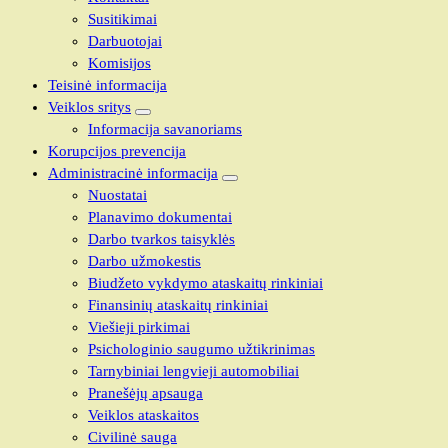
Susitikimai
Darbuotojai
Komisijos
Teisinė informacija
Veiklos sritys
Informacija savanoriams
Korupcijos prevencija
Administracinė informacija
Nuostatai
Planavimo dokumentai
Darbo tvarkos taisyklės
Darbo užmokestis
Biudžeto vykdymo ataskaitų rinkiniai
Finansinių ataskaitų rinkiniai
Viešieji pirkimai
Psichologinio saugumo užtikrinimas
Tarnybiniai lengvieji automobiliai
Pranešėjų apsauga
Veiklos ataskaitos
Civilinė sauga