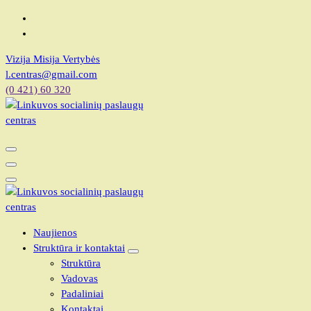
Vizija Misija Vertybės
l.centras@gmail.com
(0 421) 60 320
Linkuvos socialinių paslaugų centras
Linkuvos socialinių paslaugų centras
Naujienos
Struktūra ir kontaktai
Struktūra
Vadovas
Padaliniai
Kontaktai