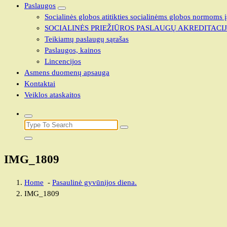
Paslaugos
Socialinės globos atitikties socialinėms globos normoms į
SOCIALINĖS PRIEŽIŪROS PASLAUGŲ AKREDITACI
Teikiamų paslaugų sąrašas
Paslaugos, kainos
Lincencijos
Asmens duomenų apsauga
Kontaktai
Veiklos ataskaitos
IMG_1809
Home
-
Pasaulinė gyvūnijos diena.
IMG_1809