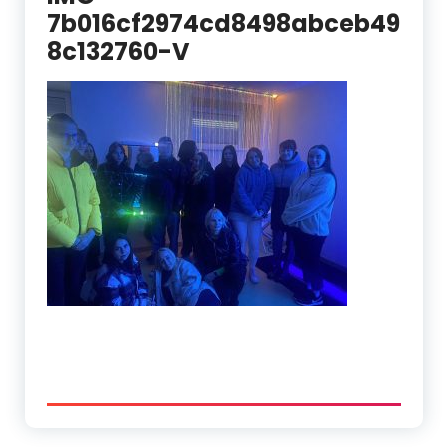
7b016cf2974cd8498abceb49
8c132760-V