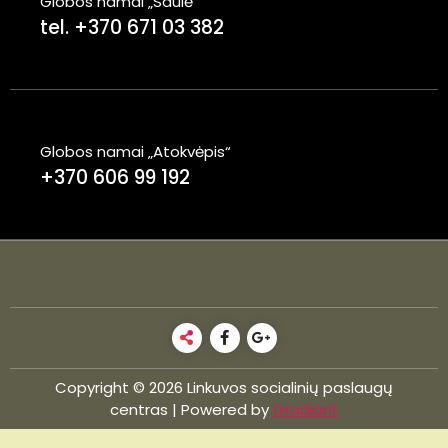
Globos namai „Saulė“
tel. +370 671 03 382
Globos namai „Atokvėpis“
+370 606 99 192
Copyright © 2026 Linkuvos socialinių paslaugų
centras | Powered by
Gradiant