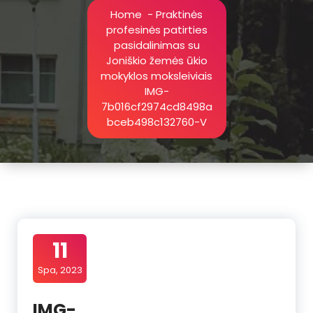
Home
-
Praktinės
profesinės patirties
pasidalinimas su
Joniškio žemės ūkio
mokyklos moksleiviais
IMG-
7b016cf2974cd8498a
bceb498c132760-V
11
Spa, 2023
IMG-