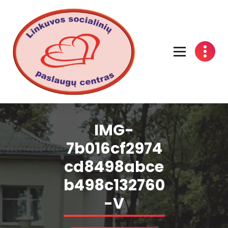
Linkuvos socialinių paslaugų centras
IMG-
7b016cf2974
cd8498abce
b498c132760
-V