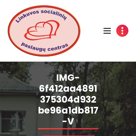
Linkuvos socialinių paslaugų centras
IMG-
6f412aa4891
375304d932
be96a1db817
-V