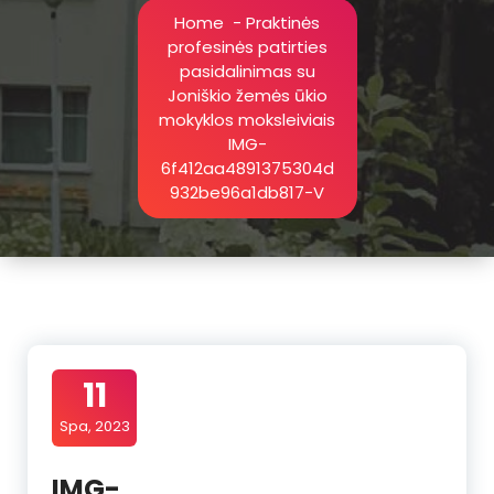
Home
-
Praktinės
profesinės patirties
pasidalinimas su
Joniškio žemės ūkio
mokyklos moksleiviais
IMG-
6f412aa4891375304d
932be96a1db817-V
11
Spa, 2023
IMG-