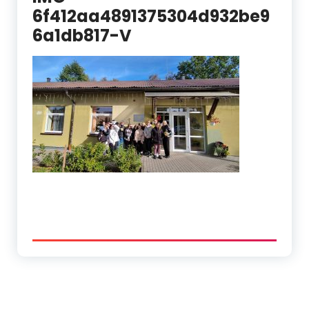
6f412aa4891375304d932be9
6a1db817-V