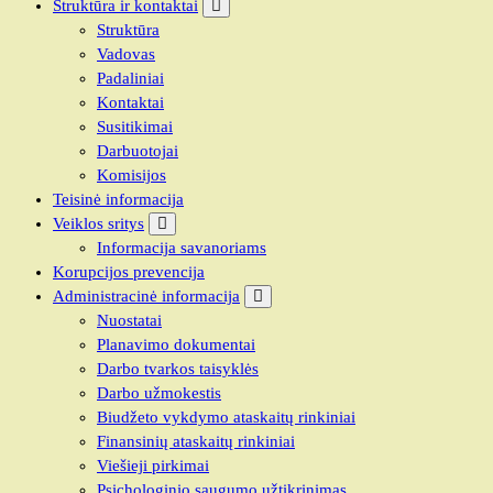
Struktūra ir kontaktai
Struktūra
Vadovas
Padaliniai
Kontaktai
Susitikimai
Darbuotojai
Komisijos
Teisinė informacija
Veiklos sritys
Informacija savanoriams
Korupcijos prevencija
Administracinė informacija
Nuostatai
Planavimo dokumentai
Darbo tvarkos taisyklės
Darbo užmokestis
Biudžeto vykdymo ataskaitų rinkiniai
Finansinių ataskaitų rinkiniai
Viešieji pirkimai
Psichologinio saugumo užtikrinimas