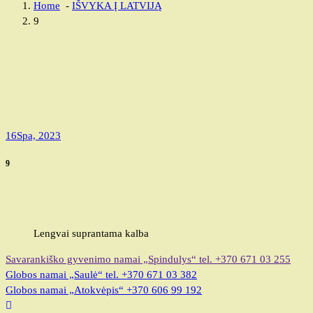
Home
-
IŠVYKA Į LATVIJĄ
9
16
Spa, 2023
9
Lengvai suprantama kalba
Savarankiško gyvenimo namai „Spindulys“
tel. +370 671 03 255
Globos namai „Saulė“
tel. +370 671 03 382
Globos namai „Atokvėpis“
+370 606 99 192