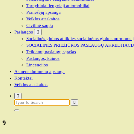
Tarnybiniai lengvieji automobiliai
Pranešėjų apsauga
Veiklos ataskaitos
Civilinė sauga
Paslaugos
Socialinės globos atitikties socialinėms globos normoms į
SOCIALINĖS PRIEŽIŪROS PASLAUGŲ AKREDITACI
Teikiamų paslaugų sąrašas
Paslaugos, kainos
Lincencijos
Asmens duomenų apsauga
Kontaktai
Veiklos ataskaitos
Search
for:
9