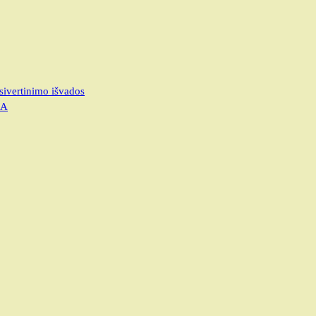
sivertinimo išvados
JA