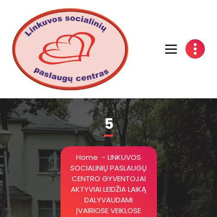
Linkuvos socialinių paslaugų centras
5
Home
-
LINKUVOS
SOCIALINIŲ PASLAUGŲ
CENTRO GYVENTOJAI
AKTYVIAI LEIDŽIA LAIKĄ
DALYVAUDAMI
ĮVAIRIOSE VEIKLOSE