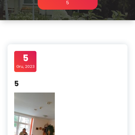
5
5
Gru, 2023
5