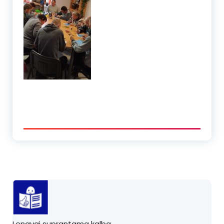
Lengvai suprantama kalba