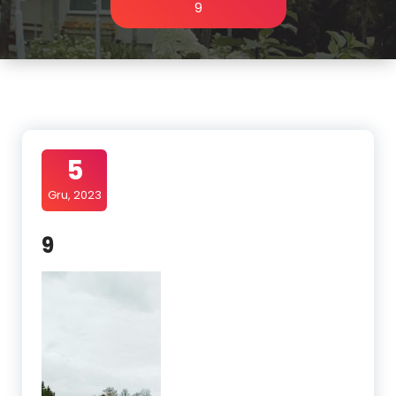
9
5
Gru, 2023
9