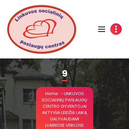
Linkuvos socialinių paslaugų centras
9
Home
-
LINKUVOS
SOCIALINIŲ PASLAUGŲ
CENTRO GYVENTOJAI
AKTYVIAI LEIDŽIA LAIKĄ
DALYVAUDAMI
ĮVAIRIOSE VEIKLOSE