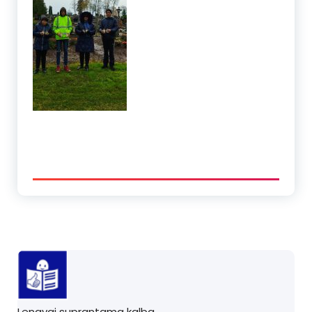
Lengvai suprantama kalba