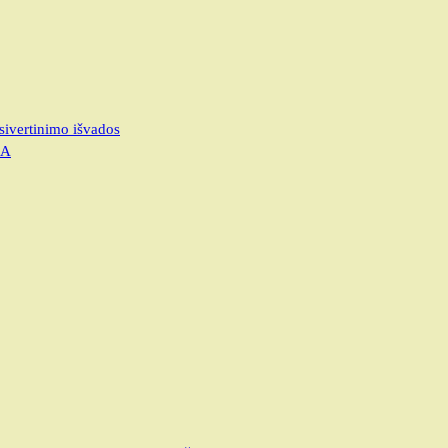
sivertinimo išvados
JA