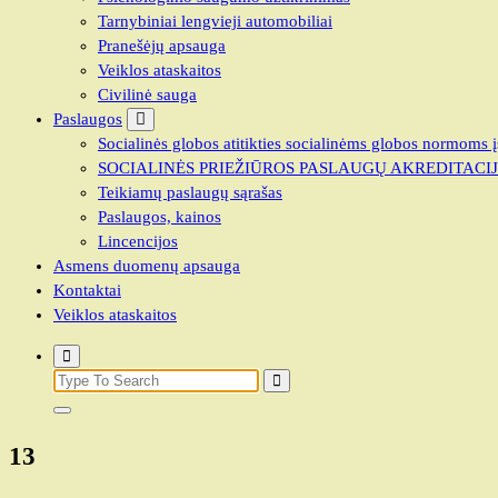
Tarnybiniai lengvieji automobiliai
Pranešėjų apsauga
Veiklos ataskaitos
Civilinė sauga
Paslaugos
Socialinės globos atitikties socialinėms globos normoms į
SOCIALINĖS PRIEŽIŪROS PASLAUGŲ AKREDITACI
Teikiamų paslaugų sąrašas
Paslaugos, kainos
Lincencijos
Asmens duomenų apsauga
Kontaktai
Veiklos ataskaitos
Search
for:
13