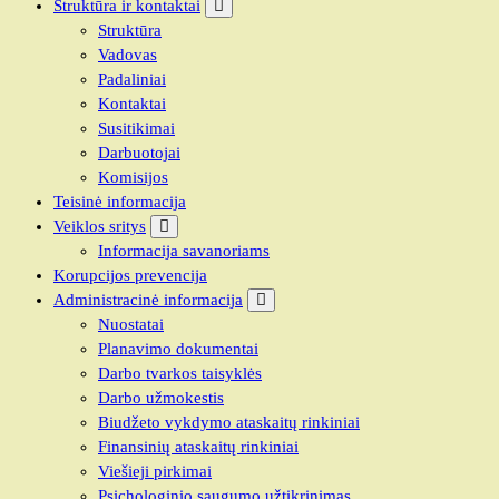
Struktūra ir kontaktai
Struktūra
Vadovas
Padaliniai
Kontaktai
Susitikimai
Darbuotojai
Komisijos
Teisinė informacija
Veiklos sritys
Informacija savanoriams
Korupcijos prevencija
Administracinė informacija
Nuostatai
Planavimo dokumentai
Darbo tvarkos taisyklės
Darbo užmokestis
Biudžeto vykdymo ataskaitų rinkiniai
Finansinių ataskaitų rinkiniai
Viešieji pirkimai
Psichologinio saugumo užtikrinimas