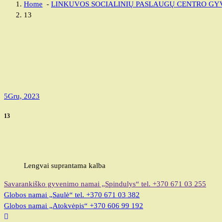
Home
-
LINKUVOS SOCIALINIŲ PASLAUGŲ CENTRO GYV
13
5
Gru, 2023
13
Lengvai suprantama kalba
Savarankiško gyvenimo namai „Spindulys“
tel. +370 671 03 255
Globos namai „Saulė“
tel. +370 671 03 382
Globos namai „Atokvėpis“
+370 606 99 192