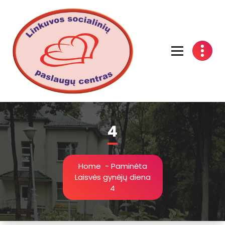
Linkuvos socialinių paslaugų centras
4
Home
-
Paminėta
Laisvės gynėjų diena
4