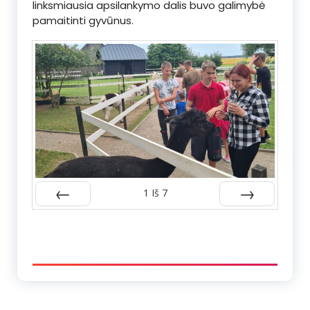
linksmiausia apsilankymo dalis buvo galimybė
pamaitinti gyvūnus.
1
Iš
7
Atgal
Kitas