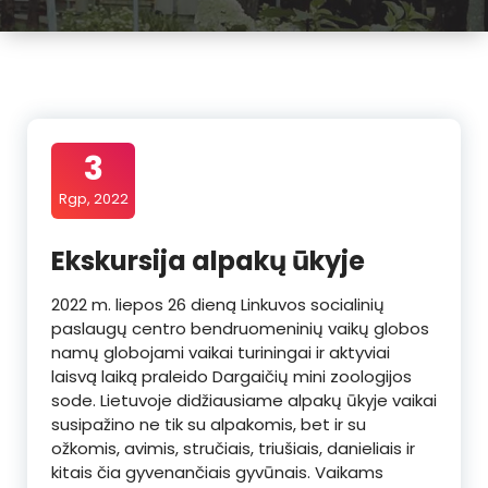
3
Rgp, 2022
Ekskursija alpakų ūkyje
2022 m. liepos 26 dieną Linkuvos socialinių
paslaugų centro bendruomeninių vaikų globos
namų globojami vaikai turiningai ir aktyviai
laisvą laiką praleido Dargaičių mini zoologijos
sode. Lietuvoje didžiausiame alpakų ūkyje vaikai
susipažino ne tik su alpakomis, bet ir su
ožkomis, avimis, stručiais, triušiais, danieliais ir
kitais čia gyvenančiais gyvūnais. Vaikams