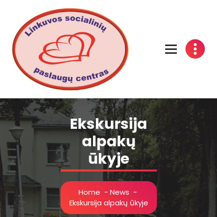
Linkuvos socialinių paslaugų centras
Ekskursija
alpakų
ūkyje
Home
-
News
-
Ekskursija alpakų ūkyje