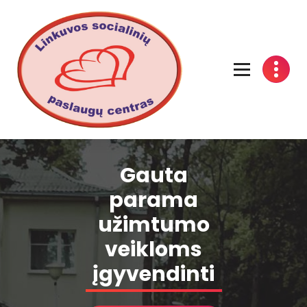
Linkuvos socialinių paslaugų centras
Gauta
parama
užimtumo
veikloms
įgyvendinti