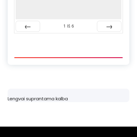
1
Iš
6
Atgal
Kitas
Lengvai suprantama kalba