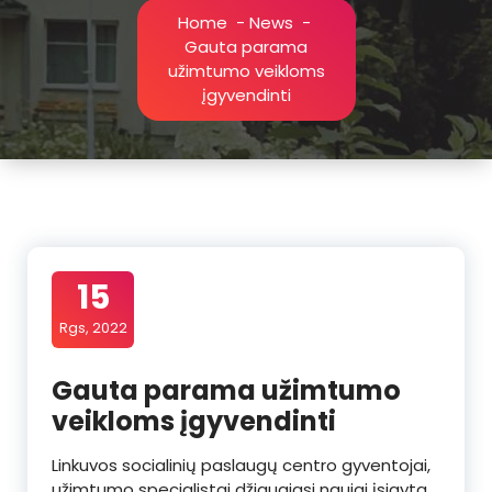
Home
-
News
-
Gauta parama
užimtumo veikloms
įgyvendinti
15
Rgs, 2022
Gauta parama užimtumo
veikloms įgyvendinti
Linkuvos socialinių paslaugų centro gyventojai,
užimtumo specialistai džiaugiasi naujai įsigyta