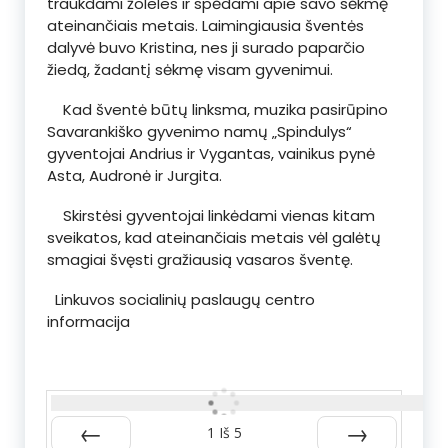
traukdami žoleles ir spėdami apie savo sėkmę
ateinančiais metais. Laimingiausia šventės
dalyvė buvo Kristina, nes ji surado paparčio
žiedą, žadantį sėkmę visam gyvenimui.
Kad šventė būtų linksma, muzika pasirūpino
Savarankiško gyvenimo namų „Spindulys“
gyventojai Andrius ir Vygantas, vainikus pynė
Asta, Audronė ir Jurgita.
Skirstėsi gyventojai linkėdami vienas kitam
sveikatos, kad ateinančiais metais vėl galėtų
smagiai švęsti gražiausią vasaros šventę.
Linkuvos socialinių paslaugų centro
informacija
1
Iš
5