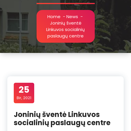
Home
-
News
-
Joninių šventė
Linkuvos socialinių
paslaugų centre
25
Bir, 2021
Joninių šventė Linkuvos
socialinių paslaugų centre