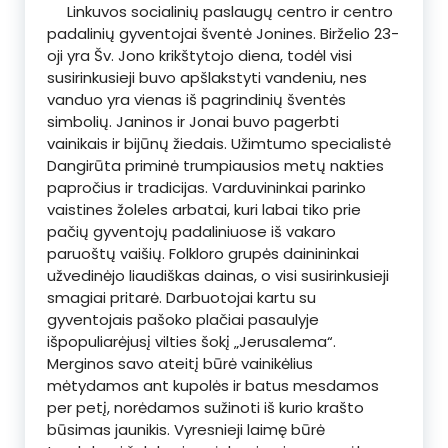
Linkuvos socialinių paslaugų centro ir centro
padalinių gyventojai šventė Jonines. Birželio 23-
oji yra Šv. Jono krikštytojo diena, todėl visi
susirinkusieji buvo apšlakstyti vandeniu, nes
vanduo yra vienas iš pagrindinių šventės
simbolių. Janinos ir Jonai buvo pagerbti
vainikais ir bijūnų žiedais. Užimtumo specialistė
Dangirūta priminė trumpiausios metų nakties
papročius ir tradicijas. Varduvininkai parinko
vaistines žoleles arbatai, kuri labai tiko prie
pačių gyventojų padaliniuose iš vakaro
paruoštų vaišių. Folkloro grupės dainininkai
užvedinėjo liaudiškas dainas, o visi susirinkusieji
smagiai pritarė. Darbuotojai kartu su
gyventojais pašoko plačiai pasaulyje
išpopuliarėjusį vilties šokį „Jerusalema“.
Merginos savo ateitį būrė vainikėlius
mėtydamos ant kupolės ir batus mesdamos
per petį, norėdamos sužinoti iš kurio krašto
būsimas jaunikis. Vyresnieji laimę būrė