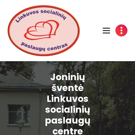
Linkuvos socialinių paslaugų centras
Joninių
šventė
Linkuvos
socialinių
paslaugų
centre