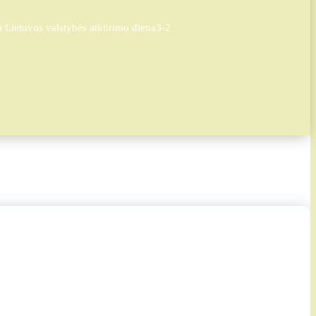
 Lietuvos valstybės atkūrimo diena
3-2