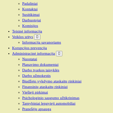
Padaliniai
Kontaktai
Susitikimai
Darbuotojai
Komisijos
Teisinė informacija
Veiklos sritys
Informacija savanoriams
Korupcijos prevencija
Administracinė informacija
Nuostatai
Planavimo dokumentai
Darbo tvarkos taisyklės
Darbo užmokestis
Biudžeto vykdymo ataskaitų rinkiniai
Finansinių ataskaitų rinkiniai
Viešieji pirkimai
Psichologinio saugumo užtikrinimas
Tarnybiniai lengvieji automobiliai
Pranešėjų apsauga