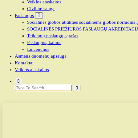
Veiklos ataskaitos
Civilinė sauga
Paslaugos
Socialinės globos atitikties socialinėms globos normoms į
SOCIALINĖS PRIEŽIŪROS PASLAUGŲ AKREDITACI
Teikiamų paslaugų sąrašas
Paslaugos, kainos
Lincencijos
Asmens duomenų apsauga
Kontaktai
Veiklos ataskaitos
Search
for: