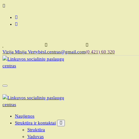
Skip
to
content
Vizija Misija Vertybės
l.centras@gmail.com
(0 421) 60 320
Linkuvos socialinių paslaugų centras
Linkuvos socialinių paslaugų centras
Naujienos
Struktūra ir kontaktai
Struktūra
Vadovas