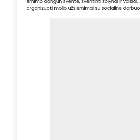
ėmimo dangun šventė, šventinti žolynai ir vaisiai.
organizuoti molio užsiėmimai su socialine darbu