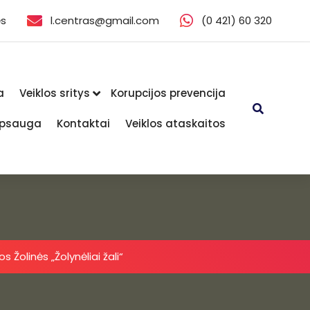
ės
l.centras@gmail.com
(0 421) 60 320
a
Veiklos sritys
Korupcijos prevencija
psauga
Kontaktai
Veiklos ataskaitos
 Žolinės „Žolynėliai žali“