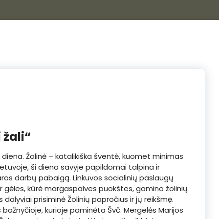
 žali“
 diena. Žolinė – katalikiška šventė, kuomet minimas
tuvoje, ši diena savyje papildomai talpina ir
saros darbų pabaigą. Linkuvos socialinių paslaugų
ir gėles, kūrė margaspalves puokštes, gamino žolinių
dalyviai prisiminė Žolinių papročius ir jų reikšmę.
s bažnyčioje, kurioje paminėta Švč. Mergelės Marijos