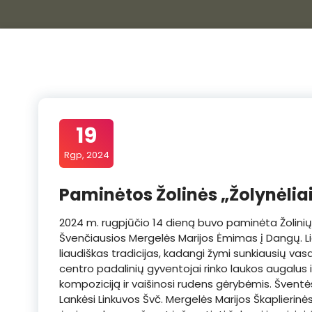
19
Rgp, 2024
Paminėtos Žolinės „Žolynėliai
2024 m. rugpjūčio 14 dieną buvo paminėta Žolinių
Švenčiausios Mergelės Marijos Ėmimas į Dangų. Lie
liaudiškas tradicijas, kadangi žymi sunkiausių va
centro padalinių gyventojai rinko laukos augalus 
kompoziciją ir vaišinosi rudens gėrybėmis. Šventės 
Lankėsi Linkuvos Švč. Mergelės Marijos Škaplierinė