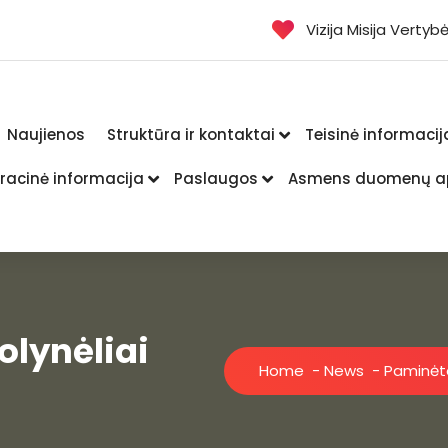
Vizija Misija Vertyb
Naujienos
Struktūra ir kontaktai
Teisinė informacij
racinė informacija
Paslaugos
Asmens duomenų a
olynėliai
Home
-
News
-
Paminėtos