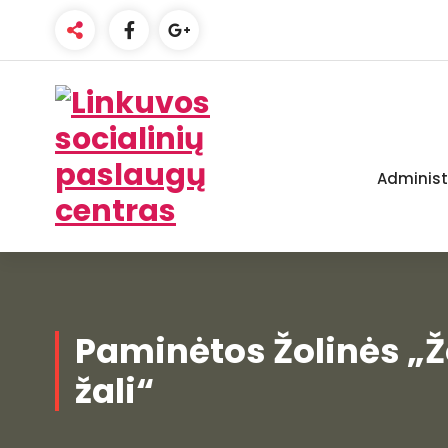
Skip
to
content
Administ
Linkuvos socialinių paslaugų centras
Paminėtos Žolinės „Ž
žali“