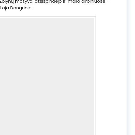
 Žolynų motyvai atsispindėjo ir molio dirbiniuose –
otoja Danguole.