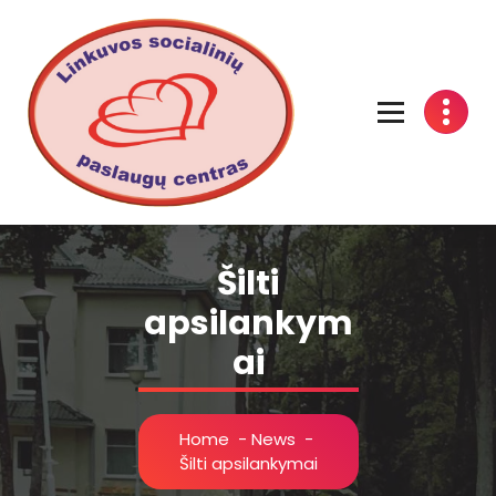
Linkuvos socialinių paslaugų centras
Šilti
apsilankym
ai
Home
-
News
-
Šilti apsilankymai