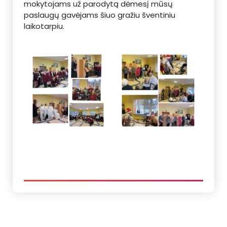
mokytojams už parodytą dėmesį mūsų
paslaugų gavėjams šiuo gražiu šventiniu
laikotarpiu.