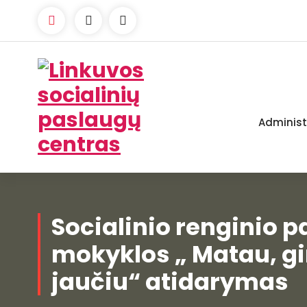
Skip
to
content
Administ
Linkuvos socialinių paslaugų centras
Socialinio renginio p
mokyklos „ Matau, gi
jaučiu“ atidarymas