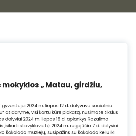
s mokyklos „ Matau, girdžiu,
tojai 2024 m. liepos 12 d. dalyvavo socialinio
u“ atidaryme, visi kartu kūrė plakatą, nusimatė tikslus
los dalyviai 2024 m. liepos 18 d. aplankys Rozalimo
 įsikurti stovyklavietę. 2024 m. rugpjūčio 7 d. dalyviai
riko šokolado muziejų, susipažins su šokolado keliu iki