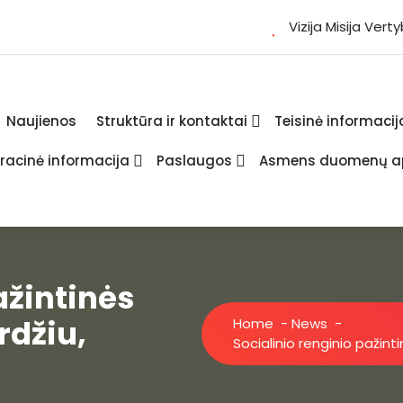
Vizija Misija Vert
Naujienos
Struktūra ir kontaktai
Teisinė informacij
racinė informacija
Paslaugos
Asmens duomenų a
ažintinės
rdžiu,
Home
-
News
-
Socialinio renginio pažint