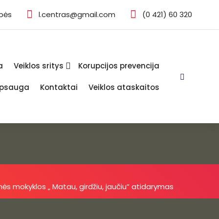
ybės
l.centras@gmail.com
(0 421) 60 320
a
Veiklos sritys
Korupcijos prevencija
psauga
Kontaktai
Veiklos ataskaitos
inės mokyklos „ Matau, girdžiu, jaučiu“ atidarymas