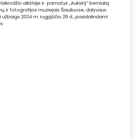
laikrodžio aikštėje ir pamatys „Auksinį“ berniuką.
nų ir fotografijos muziejais Šiauliuose, dalyvaus
i užbaigs 2024 m. rugpjūčio 29 d., pasidalindami
i.