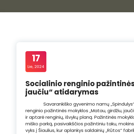
17
Lie, 2024
Socialinio renginio pažintinė
jaučiu“ atidarymas
Savarankiško gyvenimo namų „Spindulys“ gyven
renginio pažintinės mokyklos „Matau, girdžiu, jauči
ir aptarė renginių, išvykų planą. Pažintinės mokyk
miško parką, pasivaikščios pažintiniu taku, mokinsis
vyks į Šiaulius, kur aplankys saldainių „Rūtos“ fab