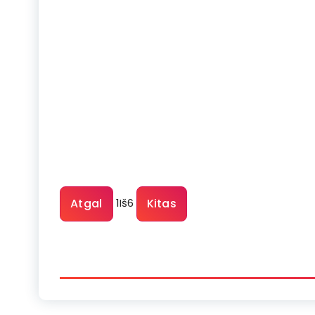
Atgal
Kitas
1
Iš
6