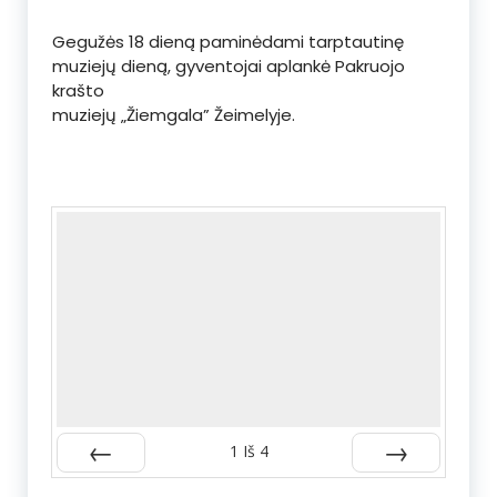
Gegužės 18 dieną paminėdami tarptautinę
muziejų dieną, gyventojai aplankė Pakruojo
krašto
muziejų „Žiemgala” Žeimelyje.
1
Iš
4
Atgal
Kitas