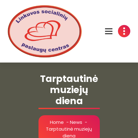
Linkuvos socialinių paslaugų centras
Tarptautinė
muziejų
diena
Home
-
News
-
Tarptautinė muziejų
diena