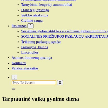
Tarnybiniai lengvieji automobiliai
Pranešėjų apsauga
Veiklos ataskaitos
Civilinė sauga
Paslaugos
Socialinės globos atitikties socialinėms globos normoms į
SOCIALINĖS PRIEŽIŪROS PASLAUGŲ AKREDITACI
Teikiamų paslaugų sąrašas
Paslaugos, kainos
Lincencijos
Asmens duomenų apsauga
Kontaktai
Veiklos ataskaitos
Search
for:
Tarptautinė vaikų gynimo diena