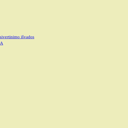
sivertinimo išvados
JA