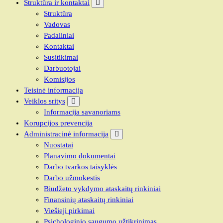
Struktūra ir kontaktai
Struktūra
Vadovas
Padaliniai
Kontaktai
Susitikimai
Darbuotojai
Komisijos
Teisinė informacija
Veiklos sritys
Informacija savanoriams
Korupcijos prevencija
Administracinė informacija
Nuostatai
Planavimo dokumentai
Darbo tvarkos taisyklės
Darbo užmokestis
Biudžeto vykdymo ataskaitų rinkiniai
Finansinių ataskaitų rinkiniai
Viešieji pirkimai
Psichologinio saugumo užtikrinimas