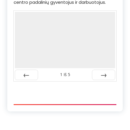
centro padalinių gyventojus ir darbuotojus.
1
Iš
5
Atgal
Kitas