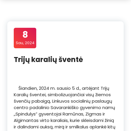
8
Sau, 2024
Trijų karalių šventė
Šiandien, 2024 m. sausio 5 d., artėjant Trijų
Karalių šventei, simbolizuojančiai visų žiemos
švenčių pabaigą, Linkuvos socialinių paslaugų
centro padalinio Savarankiško gyvenimo namų
,,Spindulys” gyventojai Ramūnas, Zigmas ir
Algimantas virto karaliais, kurie skleisdami žinią
ir dalindami auksą, mirą ir smilkalus aplankė kitų