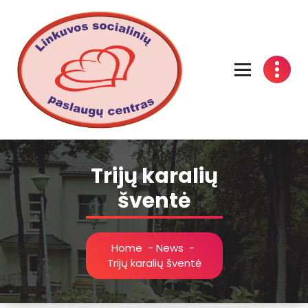
Linkuvos socialinių paslaugų centras
Trijų karalių
šventė
Home
-
News
-
Trijų karalių šventė