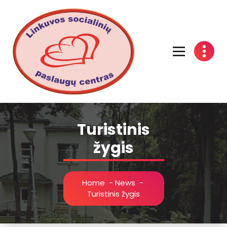
Linkuvos socialinių paslaugų centras
Turistinis
žygis
Home
-
News
-
Turistinis žygis