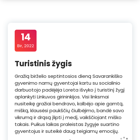
14
Bir, 2022
Turistinis žygis
Gražią birželio septintosios dieną Savarankiško
gyvenimo namų gyventojai kartu su socialinio
darbuotojo padėjėja Loreta išvyko į turistinį žygį
aplankyti Linkuvos girininkijos. Visi linksmai
nusiteikę gražiai bendravo, kalbėjo apie gamtą,
mišką, klausėsi paukščių čiulbėjimo, bandė savo
vikrumą ir drąsą įlipti į medį, vaikščiojant miško
takais. Puikus laikas praleistas žygyje suartino
gyventojus ir suteikė daug teigiamų emocijų.