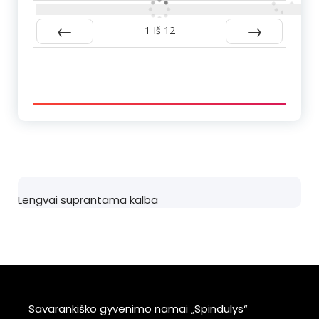
1
Iš
12
Atgal
Kitas
Lengvai suprantama kalba
Savarankiško gyvenimo namai „Spindulys“