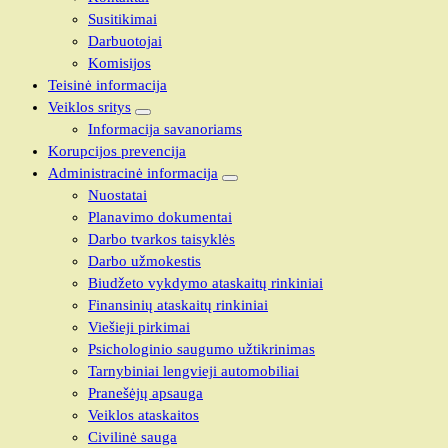
Susitikimai
Darbuotojai
Komisijos
Teisinė informacija
Veiklos sritys
Informacija savanoriams
Korupcijos prevencija
Administracinė informacija
Nuostatai
Planavimo dokumentai
Darbo tvarkos taisyklės
Darbo užmokestis
Biudžeto vykdymo ataskaitų rinkiniai
Finansinių ataskaitų rinkiniai
Viešieji pirkimai
Psichologinio saugumo užtikrinimas
Tarnybiniai lengvieji automobiliai
Pranešėjų apsauga
Veiklos ataskaitos
Civilinė sauga