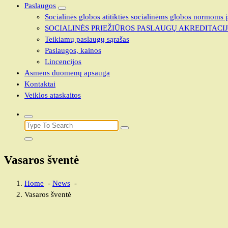
Paslaugos
Socialinės globos atitikties socialinėms globos normoms į
SOCIALINĖS PRIEŽIŪROS PASLAUGŲ AKREDITACI
Teikiamų paslaugų sąrašas
Paslaugos, kainos
Lincencijos
Asmens duomenų apsauga
Kontaktai
Veiklos ataskaitos
Search
for:
Vasaros šventė
Home
-
News
-
Vasaros šventė