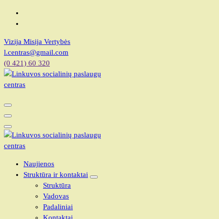
Skip
to
content
Vizija Misija Vertybės
l.centras@gmail.com
(0 421) 60 320
Linkuvos socialinių paslaugų centras
Linkuvos socialinių paslaugų centras
Naujienos
Struktūra ir kontaktai
Struktūra
Vadovas
Padaliniai
Kontaktai