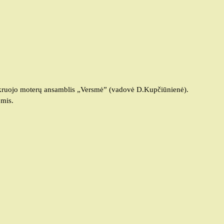
kruojo moterų ansamblis „Versmė” (vadovė D.Kupčiūnienė).
omis.