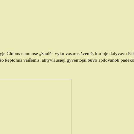
je Globos namuose „Saulė” vyko vasaros šventė, kurioje dalyvavo Pa
aužo keptomis vaišėmis, aktyviausieji gyventojai buvo apdovanoti padėk