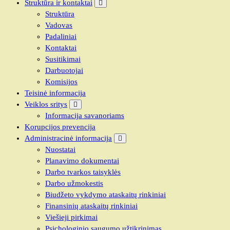
Struktūra ir kontaktai
Struktūra
Vadovas
Padaliniai
Kontaktai
Susitikimai
Darbuotojai
Komisijos
Teisinė informacija
Veiklos sritys
Informacija savanoriams
Korupcijos prevencija
Administracinė informacija
Nuostatai
Planavimo dokumentai
Darbo tvarkos taisyklės
Darbo užmokestis
Biudžeto vykdymo ataskaitų rinkiniai
Finansinių ataskaitų rinkiniai
Viešieji pirkimai
Psichologinio saugumo užtikrinimas