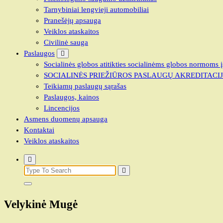
Tarnybiniai lengvieji automobiliai
Pranešėjų apsauga
Veiklos ataskaitos
Civilinė sauga
Paslaugos
Socialinės globos atitikties socialinėms globos normoms į
SOCIALINĖS PRIEŽIŪROS PASLAUGŲ AKREDITACI
Teikiamų paslaugų sąrašas
Paslaugos, kainos
Lincencijos
Asmens duomenų apsauga
Kontaktai
Veiklos ataskaitos
Search
for:
Velykinė Mugė