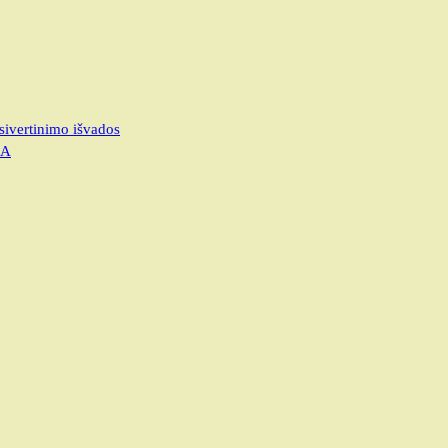
sivertinimo išvados
JA