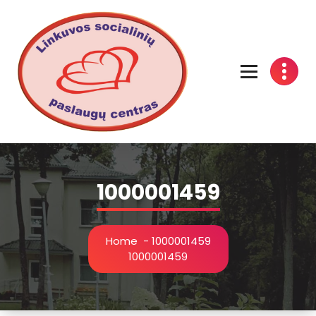
Linkuvos socialinių paslaugų centras
1000001459
Home
-
1000001459
1000001459