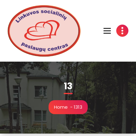
Linkuvos socialinių paslaugų centras
13
Home
-
13
13