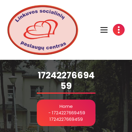
Linkuvos socialinių paslaugų centras
17242276694
59
Home
-
1724227669459
1724227669459