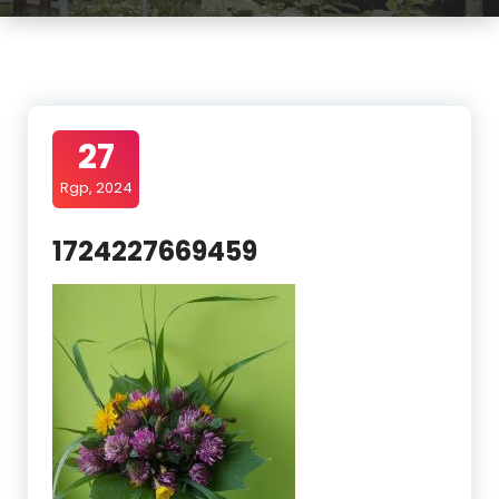
27
Rgp, 2024
1724227669459