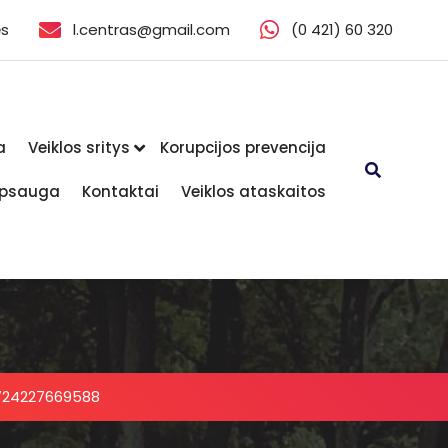
ės
l.centras@gmail.com
(0 421) 60 320
a
Veiklos sritys
Korupcijos prevencija
psauga
Kontaktai
Veiklos ataskaitos
724227669588