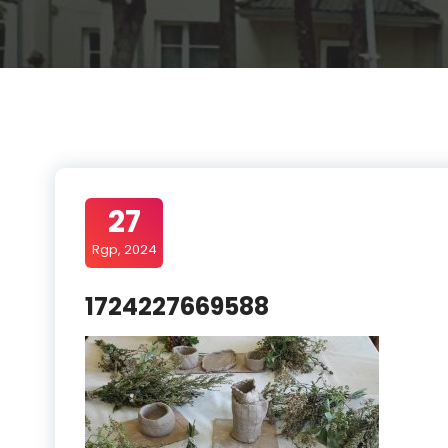
27
Rgp, 2024
1724227669588