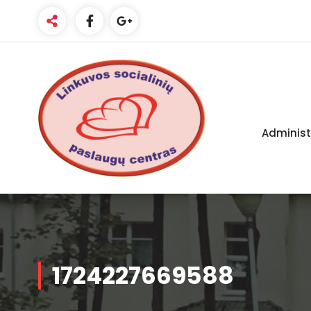
Administ
Linkuvos socialinių paslaugų centras
1724227669588