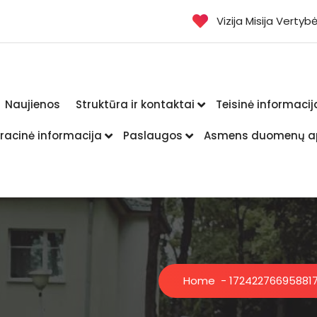
Vizija Misija Vertyb
Naujienos
Struktūra ir kontaktai
Teisinė informacij
racinė informacija
Paslaugos
Asmens duomenų a
Home
-
1724227669588
1