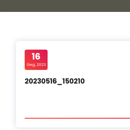
16
Geg, 2023
20230516_150210