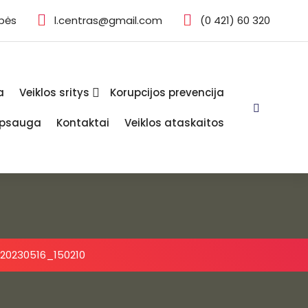
ybės
l.centras@gmail.com
(0 421) 60 320
a
Veiklos sritys
Korupcijos prevencija
psauga
Kontaktai
Veiklos ataskaitos
20230516_150210