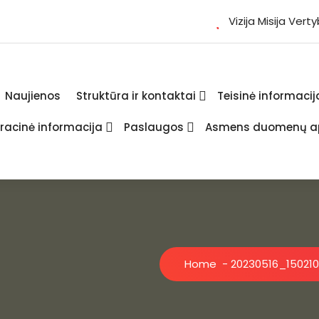
Vizija Misija Vert
Naujienos
Struktūra ir kontaktai
Teisinė informacij
racinė informacija
Paslaugos
Asmens duomenų a
Home
-
20230516_150210