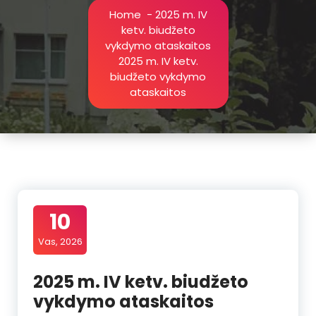
Home
-
2025 m. IV
ketv. biudžeto
vykdymo ataskaitos
2025 m. IV ketv.
biudžeto vykdymo
ataskaitos
10
Vas, 2026
2025 m. IV ketv. biudžeto
vykdymo ataskaitos