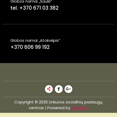
Globos namai „Saulė“
tel. +370 671 03 382
Globos namai „Atokvėpis“
+370 606 99 192
Copyright © 2026 Linkuvos socialinių paslaugų
centras | Powered by
Gradiant