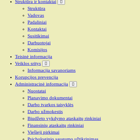
Struktūra ir kontaktai
Struktūra
Vadovas
Padaliniai
Kontaktai
Susitikimai
Darbuotojai
Komisijos
Teisinė informacija
Veiklos sritys
Informacija savanoriams
Korupcijos prevencija
Administracinė informacija
Nuostatai
Planavimo dokumentai
Darbo tvarkos taisyklės
Darbo užmokestis
Biudžeto vykdymo ataskaitų rinkiniai
Finansinių ataskaitų rinkiniai
Viešieji pirkimai
Psichologinio saugumo užtikrinimas