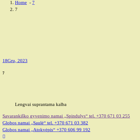
Home
-
7
7
18
Gru, 2023
7
Lengvai suprantama kalba
Savarankiško gyvenimo namai „Spindulys“
tel. +370 671 03 255
Globos namai „Saulė“
tel. +370 671 03 382
Globos namai „Atokvėpis“
+370 606 99 192