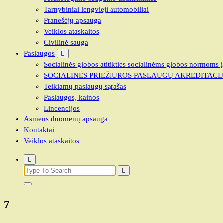
Tarnybiniai lengvieji automobiliai
Pranešėjų apsauga
Veiklos ataskaitos
Civilinė sauga
Paslaugos
Socialinės globos atitikties socialinėms globos normoms į
SOCIALINĖS PRIEŽIŪROS PASLAUGŲ AKREDITACI
Teikiamų paslaugų sąrašas
Paslaugos, kainos
Lincencijos
Asmens duomenų apsauga
Kontaktai
Veiklos ataskaitos
7