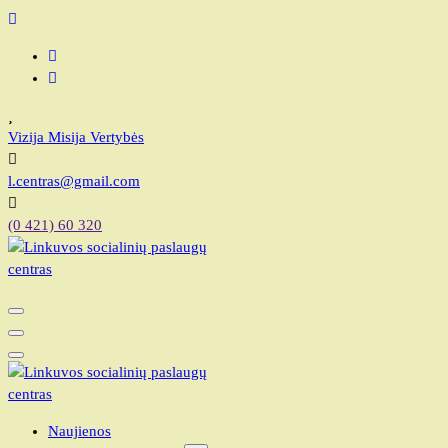
Vizija Misija Vertybės
l.centras@gmail.com
(0 421) 60 320
Linkuvos socialinių paslaugų centras
Linkuvos socialinių paslaugų centras
Naujienos