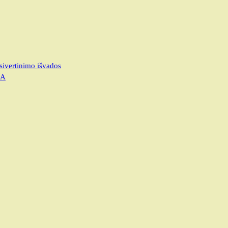
sivertinimo išvados
JA