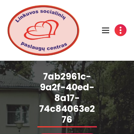
Linkuvos socialinių paslaugų centras
7ab2961c-
9a2f-40ed-
8a17-
74c84063e2
76