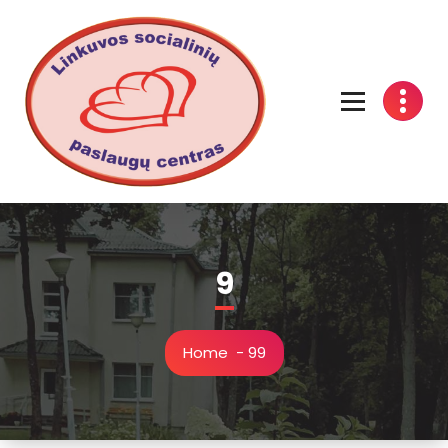
Linkuvos socialinių paslaugų centras
9
Home
-
9
9