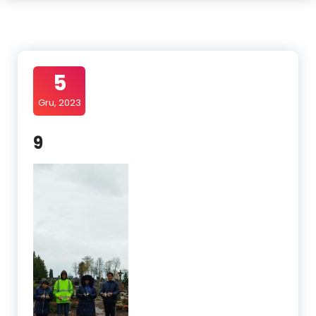
5
Gru, 2023
9