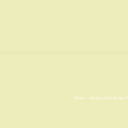
Home
-
akcijos foto1
akcijos 