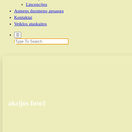
Lincencijos
Asmens duomenų apsauga
Kontaktai
Veiklos ataskaitos
Search
for:
akcijos foto1