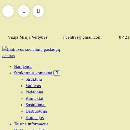
Skip
to
content
Vizija Misija Vertybės
l.centras@gmail.com
(0 421
Linkuvos socialinių paslaugų centras
Naujienos
Struktūra ir kontaktai
Struktūra
Vadovas
Padaliniai
Kontaktai
Susitikimai
Darbuotojai
Komisijos
Teisinė informacija