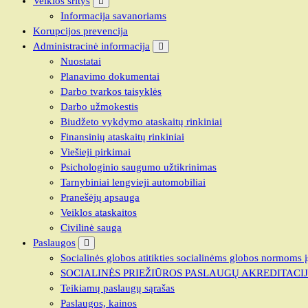
Veiklos sritys
Informacija savanoriams
Korupcijos prevencija
Administracinė informacija
Nuostatai
Planavimo dokumentai
Darbo tvarkos taisyklės
Darbo užmokestis
Biudžeto vykdymo ataskaitų rinkiniai
Finansinių ataskaitų rinkiniai
Viešieji pirkimai
Psichologinio saugumo užtikrinimas
Tarnybiniai lengvieji automobiliai
Pranešėjų apsauga
Veiklos ataskaitos
Civilinė sauga
Paslaugos
Socialinės globos atitikties socialinėms globos normoms į
SOCIALINĖS PRIEŽIŪROS PASLAUGŲ AKREDITACI
Teikiamų paslaugų sąrašas
Paslaugos, kainos