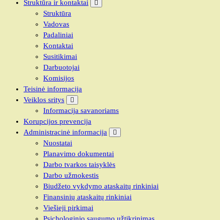
Struktūra ir kontaktai
Struktūra
Vadovas
Padaliniai
Kontaktai
Susitikimai
Darbuotojai
Komisijos
Teisinė informacija
Veiklos sritys
Informacija savanoriams
Korupcijos prevencija
Administracinė informacija
Nuostatai
Planavimo dokumentai
Darbo tvarkos taisyklės
Darbo užmokestis
Biudžeto vykdymo ataskaitų rinkiniai
Finansinių ataskaitų rinkiniai
Viešieji pirkimai
Psichologinio saugumo užtikrinimas