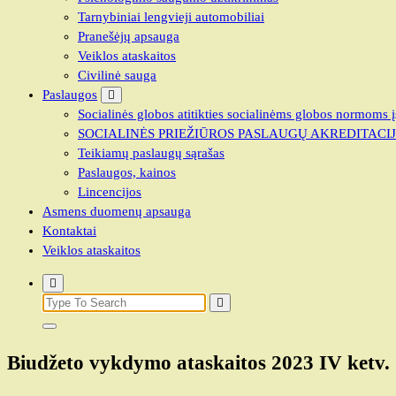
Tarnybiniai lengvieji automobiliai
Pranešėjų apsauga
Veiklos ataskaitos
Civilinė sauga
Paslaugos
Socialinės globos atitikties socialinėms globos normoms į
SOCIALINĖS PRIEŽIŪROS PASLAUGŲ AKREDITACI
Teikiamų paslaugų sąrašas
Paslaugos, kainos
Lincencijos
Asmens duomenų apsauga
Kontaktai
Veiklos ataskaitos
Search
for:
Biudžeto vykdymo ataskaitos 2023 IV ketv.