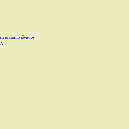
sivertinimo išvados
JA