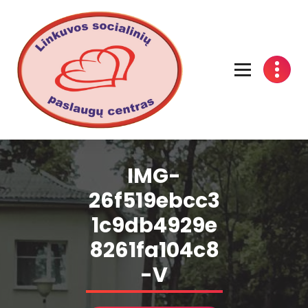
Linkuvos socialinių paslaugų centras
IMG-
26f519ebcc3
1c9db4929e
8261fa104c8
-V