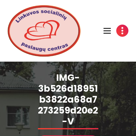
Linkuvos socialinių paslaugų centras
IMG-
3b526d18951
b3822a68a7
273259d20e2
-V