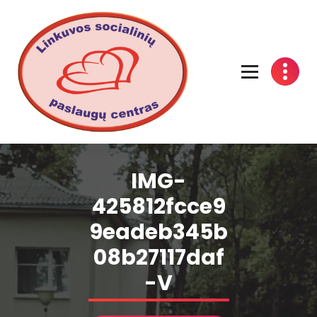
Linkuvos socialinių paslaugų centras
IMG-
425812fcce9
9eadeb345b
08b27117daf
-V