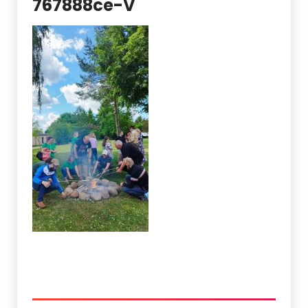
767888ce-V