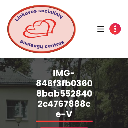
Linkuvos socialinių paslaugų centras
IMG-
846f3fb0360
8bab552840
2c4767888c
e-V