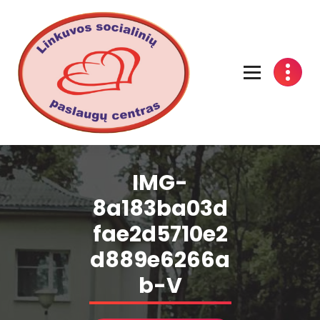
Linkuvos socialinių paslaugų centras
IMG-
8a183ba03d
fae2d5710e2
d889e6266a
b-V