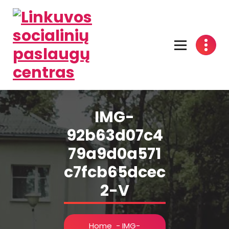
Linkuvos socialinių paslaugų centras
IMG-
92b63d07c4
79a9d0a571
c7fcb65dcec
2-V
Home
-
IMG-